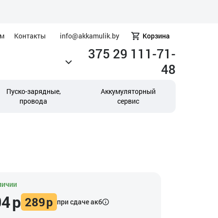
ам
Контакты
info@akkamulik.by
Корзина
375 29 111-71-
48
Пуско-зарядные,
Аккумуляторный
провода
сервис
личии
04
р
289
р
при сдаче акб