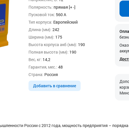
Полярность:
прямая [+ -]
Пусковой ток:
560 А
Тип корпуса:
Европейский
Длина (мм):
242
Опла
Ширина (мм):
175
безн
Высота корпуса акб (мм):
190
Оказ
акку
Полная высота (мм):
190
Дост
Вес, кг:
14,2
Гарантия, мес.:
48
Страна:
Россия
Допо
Добавить в сравнение
корз
Минс
шленности России с 2012 года, мощность предприятия – порядка 