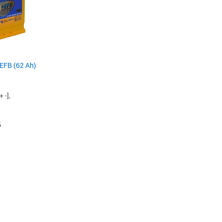
FB (62 Ah)
 -],
б