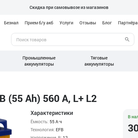
Скидка при самовывозе из магазинов
Безнал
Прием б/у акб
Услуги
Отзывы
Блог
Партнёр
Промышленные
Тяговые
аккумуляторы
аккумуляторы
(55 Ah) 560 А, L+ L2
Характеристики
В на
Ёмкость:
55 А·ч
3
Технология:
EFB
Напряжение, В:
12