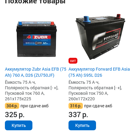
Похожие товары
хит
Аккумулятор Zubr Asia EFB (75
Аккумулятор Forward EFB Asia
Ah) 760 А, D26 (ZU750JF)
(75 Ah) S95L D26
Ёмкость 75 А·ч,
Ёмкость 75 А·ч,
Полярность обратная [- +],
Полярность обратная [- +],
Пусковой ток 760 А,
Пусковой ток 750 А,
261x175x225
260x172x220
304
р.
при сдаче акб
316
р.
при сдаче акб
325
р.
337
р.
Купить
Купить