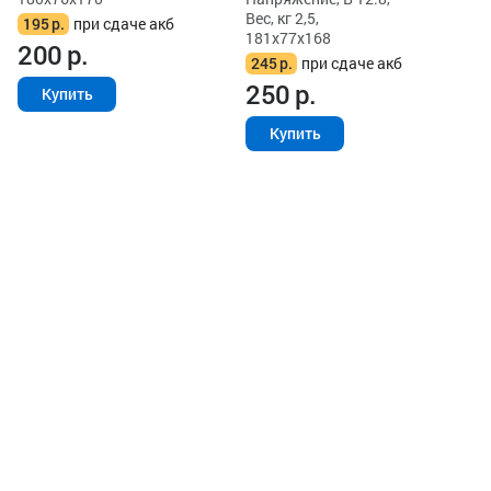
Вес, кг 2,5,
195
р.
при сдаче акб
181x77x168
200
р.
245
р.
при сдаче акб
250
р.
Купить
Купить