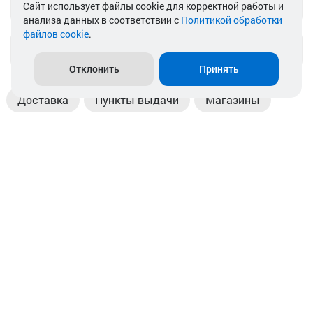
Telegram
Cайт использует файлы cookie для корректной работы и
анализа данных в соответствии с
Политикой обработки
файлов cookie
.
info@akkamulik.by
Отклонить
Принять
Доставка
Пункты выдачи
Магазины
Оплата
Безналичный расчет
Прием б/у акб
Информация
Отзывы
Контакты
© 2026. ООО «Аккамулик». 220056, Беларусь, г. Минск,
пр. Независимости, д.199.
УНП 192748524. Зарегистрирован в торговом реестре
№ 369712 от 01.03.2017