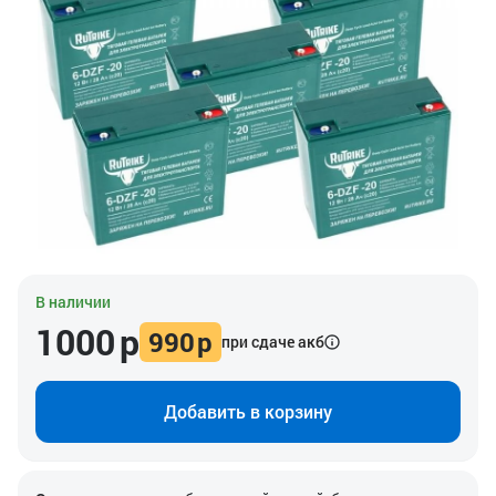
В наличии
1000
р
990
р
при сдаче акб
Добавить в корзину