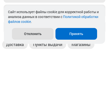
Telegram
Cайт использует файлы cookie для корректной работы и
анализа данных в соответствии с
Политикой обработки
файлов cookie
.
info@akkamulik.by
Отклонить
Принять
Доставка
Пункты выдачи
Магазины
Оплата
Безналичный расчет
Прием б/у акб
Информация
Отзывы
Контакты
© 2026. ООО «Аккамулик». 220056, Беларусь, г. Минск,
пр. Независимости, д.199.
УНП 192748524. Зарегистрирован в торговом реестре
№ 369712 от 01.03.2017