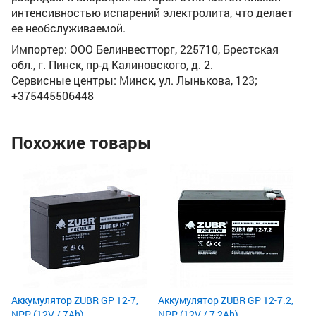
интенсивностью испарений электролита, что делает
ее необслуживаемой.
Импортер: ООО Белинвестторг, 225710, Брестская
обл., г. Пинск, пр-д Калиновского, д. 2.
Сервисные центры: Минск, ул. Лынькова, 123;
+375445506448
Похожие товары
Ак
(1
Но
На
Ве
15
5
5
Аккумулятор ZUBR GP 12-7,
Аккумулятор ZUBR GP 12-7.2,
NPP (12V / 7Ah)
NPP (12V / 7,2Ah)