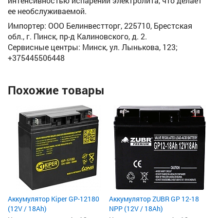
интенсивностью испарений электролита, что делает
ее необслуживаемой.
Импортер: ООО Белинвестторг, 225710, Брестская
обл., г. Пинск, пр-д Калиновского, д. 2.
Сервисные центры: Минск, ул. Лынькова, 123;
+375445506448
Похожие товары
Ак
(1
Но
На
Ве
18
1
1
Аккумулятор Kiper GP-12180
Аккумулятор ZUBR GP 12-18
(12V / 18Ah)
NPP (12V / 18Ah)