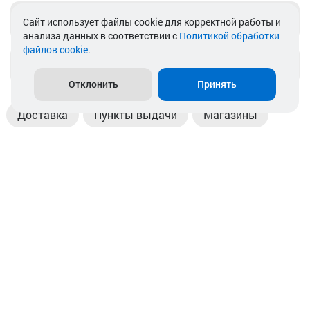
Telegram
Cайт использует файлы cookie для корректной работы и
анализа данных в соответствии с
Политикой обработки
файлов cookie
.
info@akkamulik.by
Отклонить
Принять
Доставка
Пункты выдачи
Магазины
Оплата
Безналичный расчет
Прием б/у акб
Информация
Отзывы
Контакты
© 2026. ООО «Аккамулик». 220056, Беларусь, г. Минск,
пр. Независимости, д.199.
УНП 192748524. Зарегистрирован в торговом реестре
№ 369712 от 01.03.2017