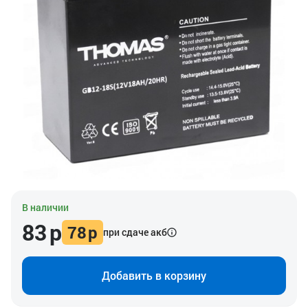
В наличии
83
р
78
р
при сдаче акб
Добавить в корзину