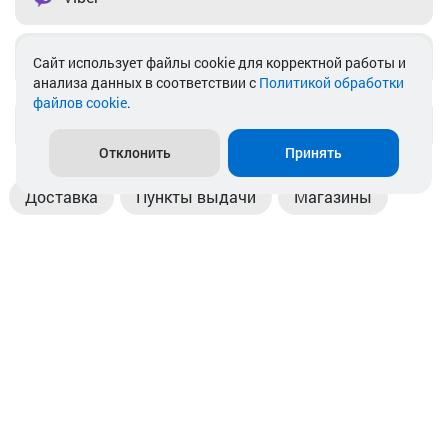
Telegram
Cайт использует файлы cookie для корректной работы и
анализа данных в соответствии с
Политикой обработки
файлов cookie
.
info@akkamulik.by
Отклонить
Принять
Доставка
Пункты выдачи
Магазины
Оплата
Безналичный расчет
Прием б/у акб
Информация
Отзывы
Контакты
© 2026. ООО «Аккамулик». 220056, Беларусь, г. Минск,
пр. Независимости, д.199.
УНП 192748524. Зарегистрирован в торговом реестре