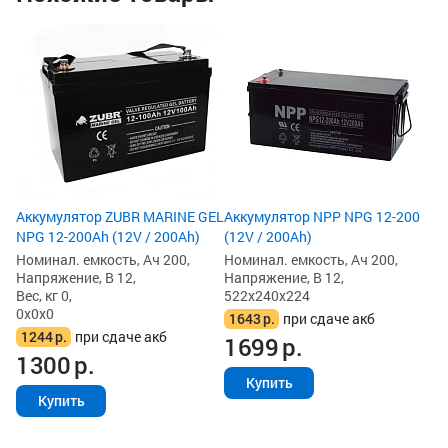
Ак
(1
Но
На
Ве
52
1
1
Аккумулятор ZUBR MARINE GEL
Аккумулятор NPP NPG 12-200
NPG 12-200Ah (12V / 200Ah)
(12V / 200Ah)
Номинал. емкость, Ач 200,
Номинал. емкость, Ач 200,
Напряжение, В 12,
Напряжение, В 12,
Вес, кг 0,
522x240x224
0x0x0
1643
р.
при сдаче акб
1244
р.
при сдаче акб
1699
р.
1300
р.
Купить
Купить