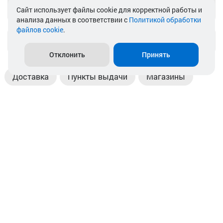
Telegram
Cайт использует файлы cookie для корректной работы и
анализа данных в соответствии с
Политикой обработки
файлов cookie
.
info@akkamulik.by
Отклонить
Принять
Доставка
Пункты выдачи
Магазины
Оплата
Безналичный расчет
Прием б/у акб
Информация
Отзывы
Контакты
© 2026. ООО «Аккамулик». 220056, Беларусь, г. Минск,
пр. Независимости, д.199.
УНП 192748524. Зарегистрирован в торговом реестре
№ 369712 от 01.03.2017