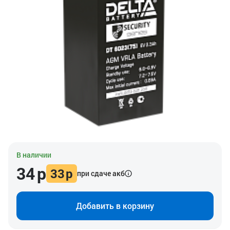
В наличии
34
р
33
р
при сдаче акб
Добавить в корзину