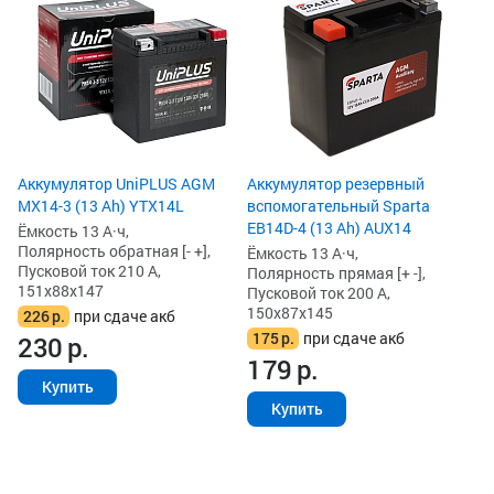
Аккумулятор UniPLUS AGM
Аккумулятор резервный
MX14-3 (13 Ah) YTX14L
вспомогательный Sparta
EB14D-4 (13 Ah) AUX14
Ёмкость 13 А·ч,
Полярность обратная [- +],
Ёмкость 13 А·ч,
Пусковой ток 210 А,
Полярность прямая [+ -],
151x88x147
Пусковой ток 200 А,
150x87x145
226
р.
при сдаче акб
175
р.
при сдаче акб
230
р.
179
р.
Купить
Купить