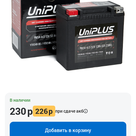
В наличии
230
р
226
р
при сдаче акб
Добавить в корзину