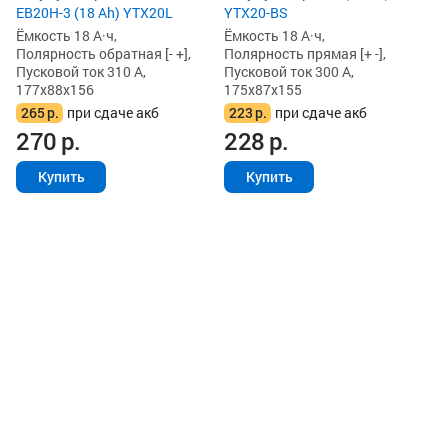
EB20H-3 (18 Ah) YTX20L
YTX20-BS
Ёмкость 18 А·ч,
Ёмкость 18 А·ч,
Полярность обратная [- +],
Полярность прямая [+ -],
Пусковой ток 310 А,
Пусковой ток 300 А,
177x88x156
175x87x155
265
р.
при сдаче акб
223
р.
при сдаче акб
270
р.
228
р.
Купить
Купить