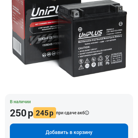
В наличии
250
р
245
р
при сдаче акб
Добавить в корзину