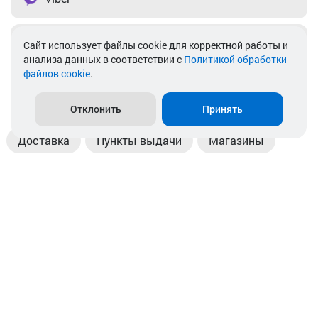
Telegram
Cайт использует файлы cookie для корректной работы и
анализа данных в соответствии с
Политикой обработки
файлов cookie
.
info@akkamulik.by
Отклонить
Принять
Доставка
Пункты выдачи
Магазины
Оплата
Безналичный расчет
Прием б/у акб
Информация
Отзывы
Контакты
© 2026. ООО «Аккамулик». 220056, Беларусь, г. Минск,
пр. Независимости, д.199.
УНП 192748524. Зарегистрирован в торговом реестре