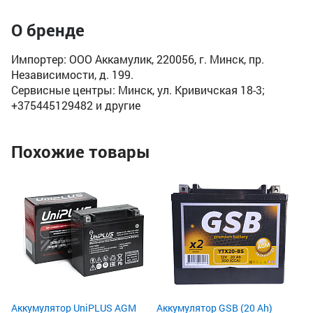
О бренде
Импортер: ООО Аккамулик, 220056, г. Минск, пр.
Независимости, д. 199.
Сервисные центры: Минск, ул. Кривичская 18-3;
+375445129482 и другие
Похожие товары
Ак
MX
Ём
По
Пу
17
3
3
Аккумулятор UniPLUS AGM
Аккумулятор GSB (20 Ah)