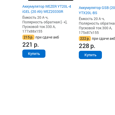
Аккумулятор WEZER YT20L-4
Аккумулятор GSB (20
iGEL (20 Ah) WEZ20330R
YTX20L-BS
Ёмкость 20 А·ч,
Ёмкость 20 А·ч,
Полярность обратная [- +],
Полярность обратная 
Пусковой ток 330 А,
Пусковой ток 300 А,
177x88x155
175x87x155
215
р.
при сдаче акб
222
р.
при сдаче ак
221
р.
228
р.
Купить
Купить