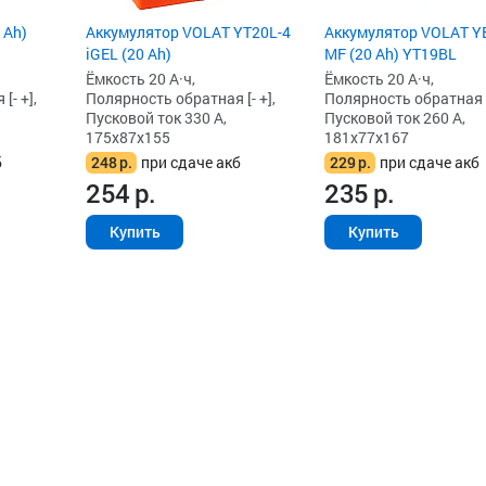
 Ah)
Аккумулятор VOLAT YT20L-4
Аккумулятор VOLAT Y
iGEL (20 Ah)
MF (20 Ah) YT19BL
Ёмкость 20 А·ч,
Ёмкость 20 А·ч,
[- +],
Полярность обратная [- +],
Полярность обратная [-
Пусковой ток 330 А,
Пусковой ток 260 А,
175x87x155
181x77x167
б
248
р.
при сдаче акб
229
р.
при сдаче акб
254
р.
235
р.
Купить
Купить