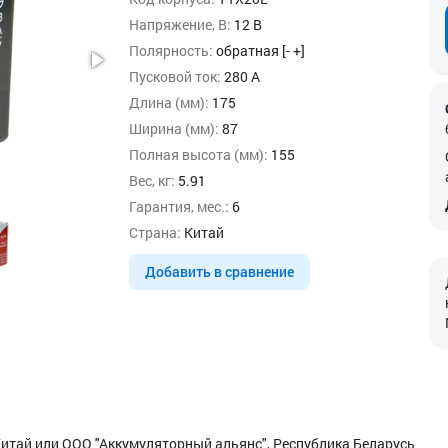
Напряжение, В:
12 В
Полярность:
обратная [- +]
Пусковой ток:
280 А
Длина (мм):
175
Ширина (мм):
87
Полная высота (мм):
155
Вес, кг:
5.91
Гарантия, мес.:
6
Страна:
Китай
Добавить в сравнение
итай или ООО "Аккумуляторный альянс", Республика Беларусь