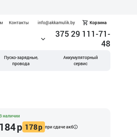
ам
Контакты
info@akkamulik.by
Корзина
375 29 111-71-
48
Пуско-зарядные,
Аккумуляторный
провода
сервис
В наличии
184
р
178
р
при сдаче акб