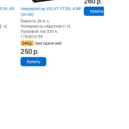
260
р.
B19L-BS
Аккумулятор VOLAT YT20L-4 MF
Купить
(20 Ah)
Ёмкость 20 А·ч,
 +],
Полярность обратная [- +],
Пусковой ток 330 А,
175x87x155
244
р.
при сдаче акб
250
р.
Купить