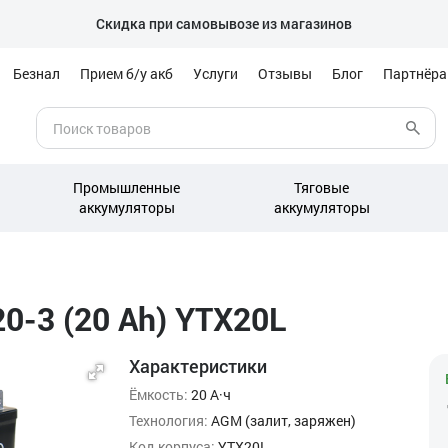
Скидка при самовывозе из магазинов
Безнал
Прием б/у акб
Услуги
Отзывы
Блог
Партнёр
Промышленные
Тяговые
аккумуляторы
аккумуляторы
0-3 (20 Ah) YTX20L
Характеристики
Ёмкость:
20 А·ч
Технология:
AGM (залит, заряжен)
Код корпуса:
YTX20L