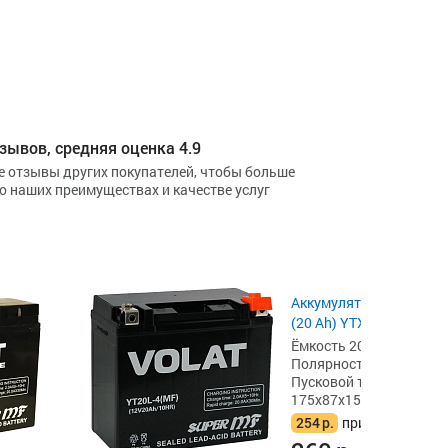
зывов, средняя оценка 4.9
е отзывы других покупателей, чтобы больше
 о наших преимуществах и качестве услуг
Аккумулятор VOLAT YT2
(20 Ah) YTX20
Ёмкость 20 А·ч,
Полярность прямая [+ -]
Пусковой ток 330 А,
175x87x155
254
р.
при сдаче акб