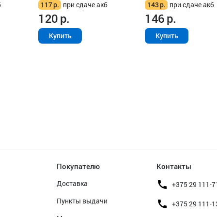
б
117
р.
при сдаче акб
143
р.
при сдаче акб
120
р.
146
р.
Купить
Купить
Покупателю
Контакты
Доставка
+375 29 111-7
Пункты выдачи
+375 29 111-1