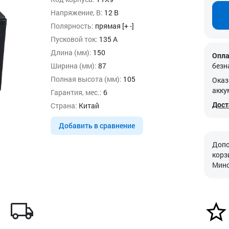
Напряжение, В:
12 В
Полярность:
прямая [+ -]
Пусковой ток:
135 А
Длина (мм):
150
Опла
Ширина (мм):
87
безн
Полная высота (мм):
105
Оказ
акку
Гарантия, мес.:
6
Дост
Страна:
Китай
Добавить в сравнение
Допо
корз
Минс