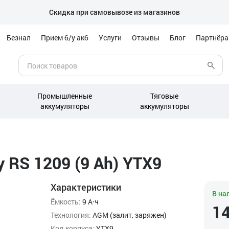
Скидка при самовывозе из магазинов
Безнал
Прием б/у акб
Услуги
Отзывы
Блог
Партнёр
Промышленные
Тяговые
аккумуляторы
аккумуляторы
 RS 1209 (9 Ah) YTX9
Характеристики
В на
Ёмкость:
9 А·ч
1
Технология:
AGM (залит, заряжен)
Код корпуса:
YTX9