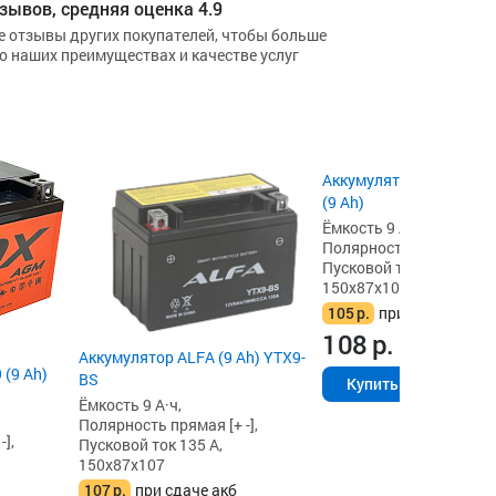
зывов, средняя оценка 4.9
е отзывы других покупателей, чтобы больше
 о наших преимуществах и качестве услуг
Аккумулятор VOLAT YT
(9 Ah)
Ёмкость 9 А·ч,
Полярность прямая [+ -]
Пусковой ток 135 А,
150x87x105
105
р.
при сдаче акб
108
р.
Аккумулятор ALFA (9 Ah) YTX9-
 (9 Ah)
BS
Купить
Ёмкость 9 А·ч,
Полярность прямая [+ -],
],
Пусковой ток 135 А,
150x87x107
107
р.
при сдаче акб