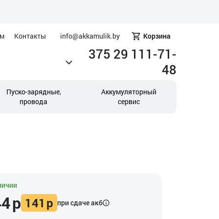
ам
Контакты
info@akkamulik.by
Корзина
375 29 111-71-
48
Пуско-зарядные,
Аккумуляторный
провода
сервис
личии
44
р
141
р
при сдаче акб