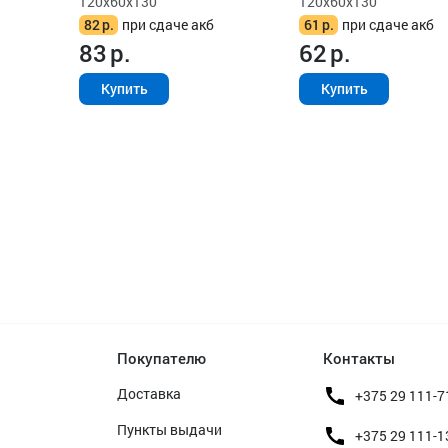
120x60x130
120x60x130
82
р.
при сдаче акб
61
р.
при сдаче акб
83
р.
62
р.
Купить
Купить
Покупателю
Контакты
Доставка
+375 29 111-7
Пункты выдачи
+375 29 111-1