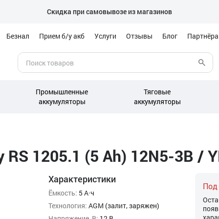
Скидка при самовывозе из магазинов
Безнал
Прием б/у акб
Услуги
Отзывы
Блог
Партнёр
Промышленные
Тяговые
аккумуляторы
аккумуляторы
 RS 1205.1 (5 Ah) 12N5-3B / 
Характеристики
Под
Ёмкость:
5 А·ч
Оста
Технология:
AGM (залит, заряжен)
появ
хара
Напряжение, В:
12 В