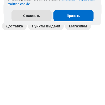
файлов cookie
.
info@akkamulik.by
Отклонить
Принять
Доставка
Пункты выдачи
Магазины
Оплата
Безналичный расчет
Прием б/у акб
Информация
Отзывы
Контакты
© 2026. ООО «Аккамулик». 220056, Беларусь, г. Минск,
пр. Независимости, д.199.
УНП 192748524. Зарегистрирован в торговом реестре
№ 369712 от 01.03.2017