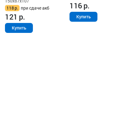
150x87x107
116
р.
118
р.
при сдаче акб
121
р.
Купить
Купить