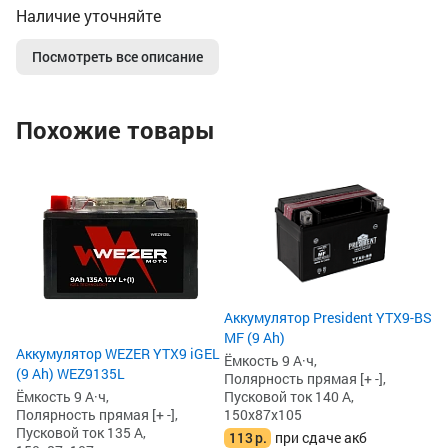
Наличие уточняйте
Посмотреть все описание
Похожие товары
Ак
Ли
Ём
По
Пу
14
8
Аккумулятор President YTX9-BS
8
MF (9 Ah)
Аккумулятор WEZER YTX9 iGEL
Ёмкость 9 А·ч,
(9 Ah) WEZ9135L
Полярность прямая [+ -],
Пусковой ток 140 А,
Ёмкость 9 А·ч,
150x87x105
Полярность прямая [+ -],
Пусковой ток 135 А,
113
р.
при сдаче акб