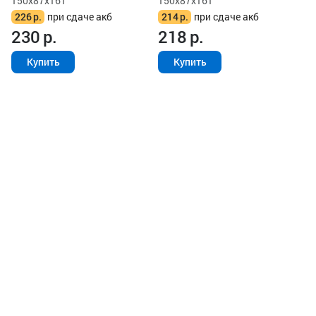
150x87x161
150x87x161
226
р.
при сдаче акб
214
р.
при сдаче акб
230
р.
218
р.
Купить
Купить