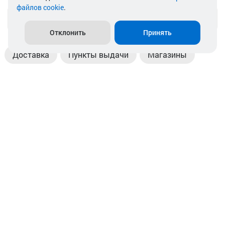
файлов cookie
.
info@akkamulik.by
Отклонить
Принять
Доставка
Пункты выдачи
Магазины
Оплата
Безналичный расчет
Прием б/у акб
Информация
Отзывы
Контакты
© 2026. ООО «Аккамулик». 220056, Беларусь, г. Минск,
пр. Независимости, д.199.
УНП 192748524. Зарегистрирован в торговом реестре
№ 369712 от 01.03.2017