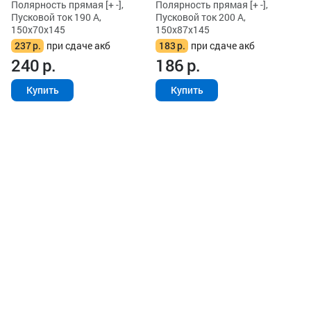
Полярность прямая [+ -],
Полярность прямая [+ -],
Пусковой ток 190 А,
Пусковой ток 200 А,
150x70x145
150x87x145
237
р.
при сдаче акб
183
р.
при сдаче акб
240
р.
186
р.
Купить
Купить