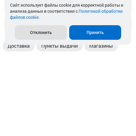
Telegram
Cайт использует файлы cookie для корректной работы и
анализа данных в соответствии с
Политикой обработки
файлов cookie
.
info@akkamulik.by
Отклонить
Принять
Доставка
Пункты выдачи
Магазины
Оплата
Безналичный расчет
Прием б/у акб
Информация
Отзывы
Контакты
© 2026. ООО «Аккамулик». 220056, Беларусь, г. Минск,
пр. Независимости, д.199.
УНП 192748524. Зарегистрирован в торговом реестре
№ 369712 от 01.03.2017