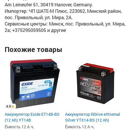
Am Leineufer 51, 30419 Hanover, Germany.
Импортер: ЧП ШАТЕ-М Плюс, 223062, Минский район,
пос. Привольный, ул. Мира, 2А.
Сервисные центры: Минск, пос. Привольный, ул. Мира,
2а; +375295059505 и другие
Похожие товары
4
Ак
(1
Ём
По
Пу
15
2
2
4.9
Аккумулятор Exide ET14B-BS
Аккумулятор RDrive eXtremal
(12 Ah) YT14B
Silver YTX14-BS (12 Ah)
Ёмкость 12 А·ч,
Ёмкость 12 А·ч,