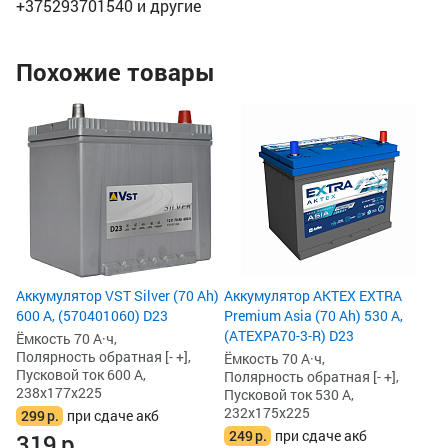
+375293701540 и другие
Похожие товары
Ак
Pr
AT
Ём
По
Пу
23
1
2
Аккумулятор VST Silver (70 Ah)
Аккумулятор AKTEX EXTRA
600 А, (570401060) D23
Premium Asia (70 Ah) 530 А,
(ATEXPA70-3-R) D23
Ёмкость 70 А·ч,
Полярность обратная [- +],
Ёмкость 70 А·ч,
Пусковой ток 600 А,
Полярность обратная [- +],
238x177x225
Пусковой ток 530 А,
232x175x225
299
р.
при сдаче акб
249
р.
при сдаче акб
319
р.