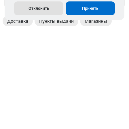
info@akkamulik.by
Отклонить
Принять
Доставка
Пункты выдачи
Магазины
Оплата
Безналичный расчет
Прием б/у акб
Информация
Отзывы
Контакты
© 2026. ООО «Аккамулик». 220056, Беларусь, г. Минск,
пр. Независимости, д.199.
УНП 192748524. Зарегистрирован в торговом реестре
№ 369712 от 01.03.2017