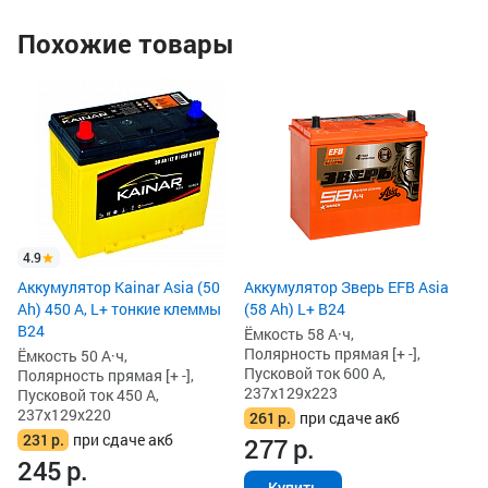
Похожие товары
4.9
Аккумулятор Kainar Asia (50
Аккумулятор Зверь EFB Asia
Ah) 450 А, L+ тонкие клеммы
(58 Ah) L+ B24
B24
Ёмкость 58 А·ч,
Полярность прямая [+ -],
Ёмкость 50 А·ч,
Пусковой ток 600 А,
Полярность прямая [+ -],
237x129x223
Пусковой ток 450 А,
237x129x220
261
р.
при сдаче акб
231
р.
при сдаче акб
277
р.
245
р.
Купить