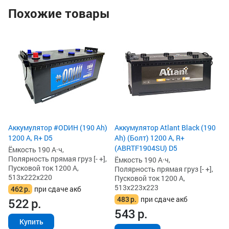
Похожие товары
Ак
Ah
Ём
По
Пу
51
4
4
Аккумулятор #ODИH (190 Ah)
Аккумулятор Atlant Black (190
1200 А, R+ D5
Ah) (Болт) 1200 А, R+
(ABRTF1904SU) D5
Ёмкость 190 А·ч,
Полярность прямая груз [- +],
Ёмкость 190 А·ч,
Пусковой ток 1200 А,
Полярность прямая груз [- +],
513x222x220
Пусковой ток 1200 А,
513x223x223
462
р.
при сдаче акб
483
р.
при сдаче акб
522
р.
543
р.
Купить