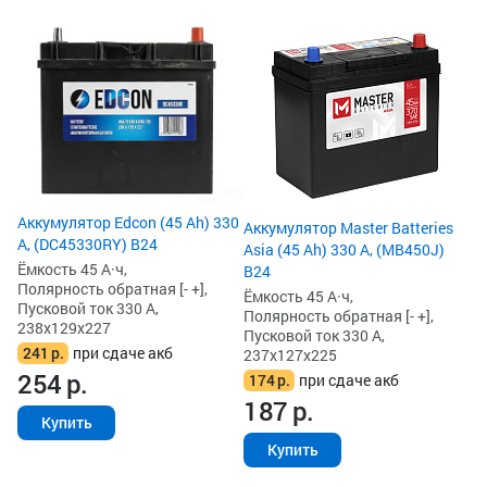
Ак
(4
Ём
По
Пу
23
1
1
Аккумулятор Edcon (45 Ah) 330
Аккумулятор Master Batteries
А, (DC45330RY) B24
Asia (45 Ah) 330 А, (MB450J)
Ёмкость 45 А·ч,
B24
Полярность обратная [- +],
Ёмкость 45 А·ч,
Пусковой ток 330 А,
Полярность обратная [- +],
238x129x227
Пусковой ток 330 А,
241
р.
при сдаче акб
237x127x225
254
р.
174
р.
при сдаче акб
187
р.
Купить
Купить