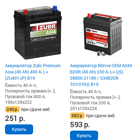
Аккумулятор Zubr Premium
Аккумулятор RDrive OEM AGM-
Asia (40 Ah) 400 А, L+
B20R (40 Ah) 330 А, L+ ((S)
(ZU401JP) B19
28800-21180 / S34B20R
TOYOTA)) B19
Ёмкость 40 А·ч,
Полярность прямая [+ -],
Ёмкость 40 А·ч,
Пусковой ток 400 А,
Полярность прямая [+ -],
196x128x222
Пусковой ток 330 А,
201x135x224
240
р.
при сдаче акб
582
р.
при сдаче акб
251
р.
593
р.
Купить
Купить