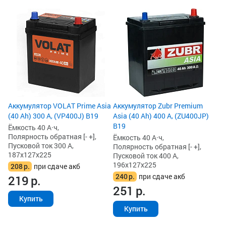
Ак
Ah
Ём
По
Пу
19
2
2
Аккумулятор VOLAT Prime Asia
Аккумулятор Zubr Premium
(40 Ah) 300 А, (VP400J) B19
Asia (40 Ah) 400 А, (ZU400JP)
B19
Ёмкость 40 А·ч,
Полярность обратная [- +],
Ёмкость 40 А·ч,
Пусковой ток 300 А,
Полярность обратная [- +],
187x127x225
Пусковой ток 400 А,
196x127x225
208
р.
при сдаче акб
240
р.
при сдаче акб
219
р.
251
р.
Купить
Купить