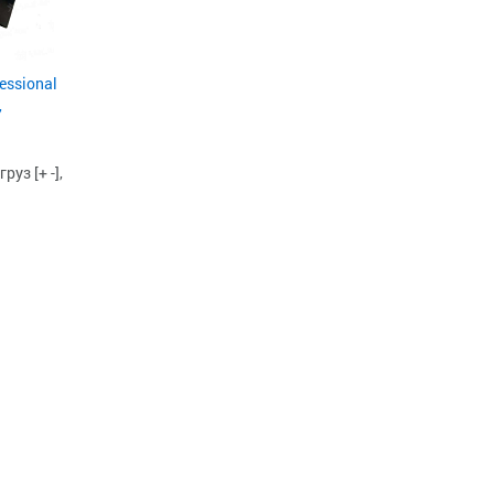
essional
,
уз [+ -],