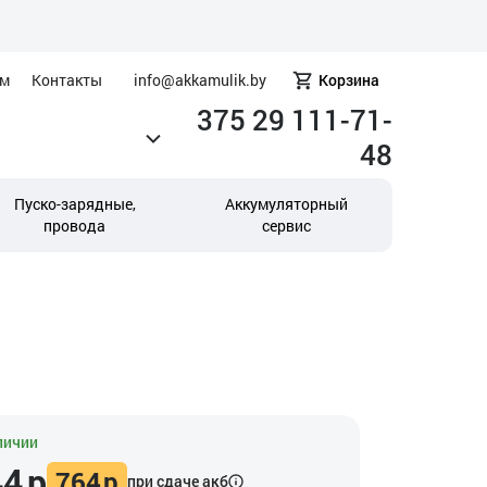
ам
Контакты
info@akkamulik.by
Корзина
375 29 111-71-
48
Пуско-зарядные,
Аккумуляторный
провода
сервис
личии
44
р
764
р
при сдаче акб