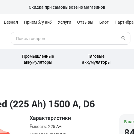
Скидка при самовывозе из магазинов
Безнал
Прием б/у акб
Услуги
Отзывы
Блог
Партнёр
Промышленные
Тяговые
аккумуляторы
аккумуляторы
d (225 Ah) 1500 А, D6
Характеристики
В на
Ёмкость:
225 А·ч
8