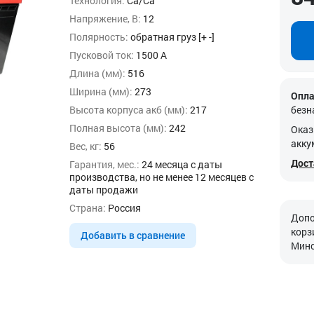
Технология:
Ca/Ca
Напряжение, В:
12
Полярность:
обратная груз [+ -]
Пусковой ток:
1500 А
Длина (мм):
516
Ширина (мм):
273
Опла
Высота корпуса акб (мм):
217
безн
Полная высота (мм):
242
Оказ
акку
Вес, кг:
56
Дост
Гарантия, мес.:
24 месяца с даты
производства, но не менее 12 месяцев с
даты продажи
Страна:
Россия
Допо
корз
Добавить в сравнение
Минс