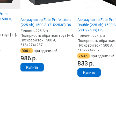
Prime
 1500 А,
Аккумулятор Zubr Professional
Аккумулятор Zubr Prof
(225 Ah) 1500 А, (ZU2253S) D6
Double (225 Ah) 1500 А
(ZUC2253S) D6
Ёмкость 225 А·ч,
руз [+ -],
Полярность обратная груз [+ -],
Ёмкость 225 А·ч,
Пусковой ток 1500 А,
Полярность обратная гр
518x274x237
Пусковой ток 1500 А,
б
518x274x237
906
р.
при сдаче акб
753
р.
при сдаче акб
986
р.
833
р.
Купить
Купить