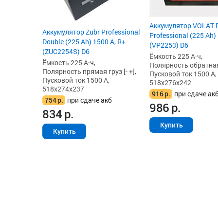
Аккумулятор VOLAT 
Аккумулятор Zubr Professional
Professional (225 Ah)
Double (225 Ah) 1500 А, R+
(VP2253) D6
(ZUC2254S) D6
Ёмкость 225 А·ч,
Ёмкость 225 А·ч,
Полярность обратная г
Полярность прямая груз [- +],
Пусковой ток 1500 А,
Пусковой ток 1500 А,
518x276x242
518x274x237
916
р.
при сдаче ак
754
р.
при сдаче акб
986
р.
834
р.
Купить
Купить