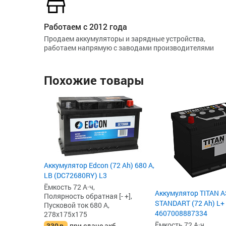
Работаем с 2012 года
Продаем аккумуляторы и зарядные устройства,
работаем напрямую с заводами производителями
Похожие товары
Аккумулятор Edcon (72 Ah) 680 А,
LB (DC72680RY) L3
Ёмкость 72 А·ч,
Аккумулятор TITAN A
Полярность обратная [- +],
STANDART (72 Ah) L+
Пусковой ток 680 А,
4607008887334
278x175x175
Ёмкость 72 А·ч,
330
р.
при сдаче акб