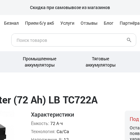
Скидка при самовывозе из магазинов
Безнал
Прием б/у акб
Услуги
Отзывы
Блог
Партнёр
Промышленные
Тяговые
аккумуляторы
аккумуляторы
er (72 Ah) LB TC722A
Характеристики
Под
Ёмкость:
72 А·ч
Оста
Технология:
Ca/Ca
появ
хара
Напряжение, В:
12