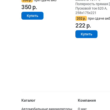
Полярность прямая [+
350
р.
Пусковой ток 620 А,
258x175x221
Купить
202
р.
при сдаче ак
222
р.
Купить
Каталог
Компания
Автомобильные аккумуляторы
О нас