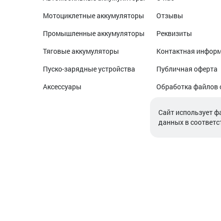
Мотоциклетные аккумуляторы
Отзывы
Промышленные аккумуляторы
Реквизиты
Тяговые аккумуляторы
Контактная инфор
Пуско-зарядные устройства
Публичная оферта
Аксессуары
Обработка файлов 
Обработка персон
Cайт использует ф
данных в соответс
© 2026. ООО «Аккамулик». 220056, Беларусь, г. Минск,
УНП 192748524. Зарегистрирован в торговом реестре