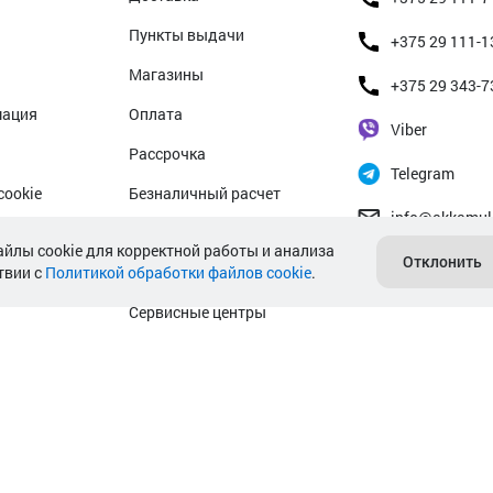
Пункты выдачи
+375 29 111-1
Магазины
+375 29 343-7
мация
Оплата
Viber
Рассрочка
Telegram
cookie
Безналичный расчет
info@akkamul
альных данных
Прием б/у аккумуляторов
айлы cookie для корректной работы и анализа
Отклонить
твии с
Политикой обработки файлов cookie
Гарантийное обслуживание
.
Сервисные центры
Подбор аккумулятора авто
Подбор аккумулятора мото
 пр. Независимости, д.199.
 № 369712 от 01.03.2017