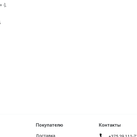
 -],
б
Покупателю
Контакты
Доставка
+375 29 111-7