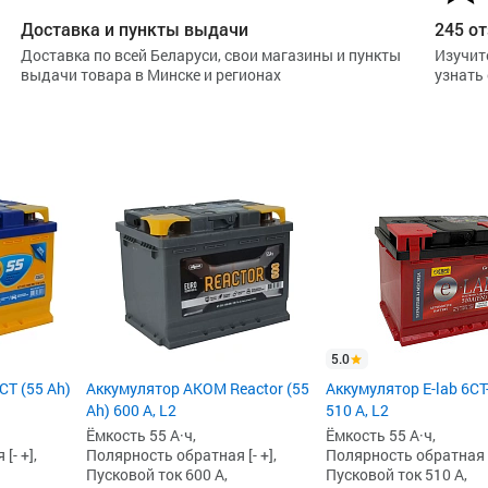
Доставка и пункты выдачи
245 от
Доставка по всей Беларуси, свои магазины и пункты
Изучит
выдачи товара в Минске и регионах
узнать
5.0
Т (55 Ah)
Аккумулятор AKOM Reactor (55
Аккумулятор E-lab 6СТ-
Ah) 600 А, L2
510 А, L2
Ёмкость 55 А·ч,
Ёмкость 55 А·ч,
[- +],
Полярность обратная [- +],
Полярность обратная [-
Пусковой ток 600 А,
Пусковой ток 510 А,