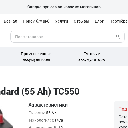
Скидка при самовывозе из магазинов
Безнал
Прием б/у акб
Услуги
Отзывы
Блог
Партнёр
Промышленные
Тяговые
аккумуляторы
аккумуляторы
dard (55 Ah) TC550
Характеристики
Под
Ёмкость:
55 А·ч
Оста
Технология:
Ca/Ca
появ
хара
Напряжение, В:
12