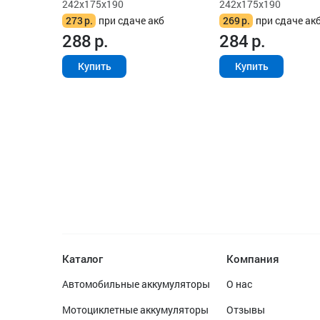
242x175x190
242x175x190
273
р.
при сдаче акб
269
р.
при сдаче ак
288
р.
284
р.
Купить
Купить
Каталог
Компания
Автомобильные аккумуляторы
О нас
Мотоциклетные аккумуляторы
Отзывы