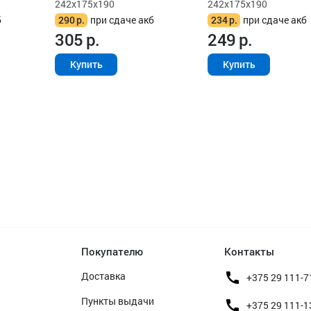
242x175x190
242x175x190
б
290
р.
при сдаче акб
234
р.
при сдаче акб
305
р.
249
р.
Купить
Купить
Покупателю
Контакты
Доставка
+375 29 111-7
Пункты выдачи
+375 29 111-1