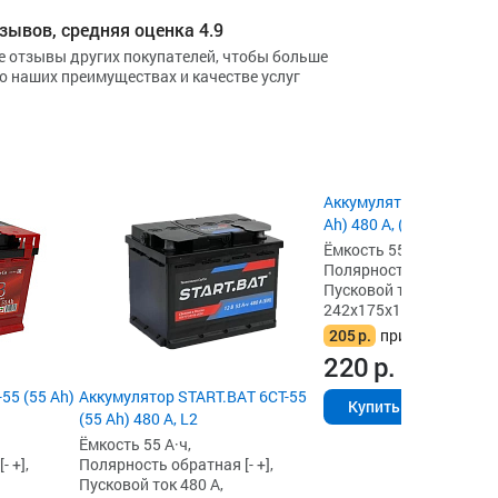
зывов, средняя оценка 4.9
е отзывы других покупателей, чтобы больше
 о наших преимуществах и качестве услуг
Аккумулятор Master Batt
Ah) 480 А, (MB550E) L2
Ёмкость 55 А·ч,
Полярность обратная [- 
Пусковой ток 480 А,
242x175x190
205
р.
при сдаче акб
220
р.
55 (55 Ah)
Аккумулятор START.BAT 6СТ-55
Купить
(55 Ah) 480 А, L2
Ёмкость 55 А·ч,
 +],
Полярность обратная [- +],
Пусковой ток 480 А,