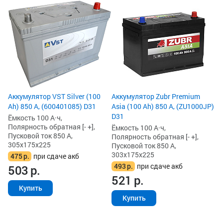
Аккумулятор VST Silver (100
Аккумулятор Zubr Premium
Ah) 850 А, (600401085) D31
Asia (100 Ah) 850 А, (ZU1000JP)
D31
Ёмкость 100 А·ч,
Полярность обратная [- +],
Ёмкость 100 А·ч,
Пусковой ток 850 А,
Полярность обратная [- +],
305x175x225
Пусковой ток 850 А,
303x175x225
475
р.
при сдаче акб
493
р.
при сдаче акб
503
р.
521
р.
Купить
Купить