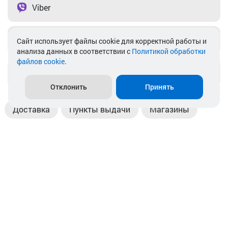
Viber
Telegram
Cайт использует файлы cookie для корректной работы и
анализа данных в соответствии с
Политикой обработки
файлов cookie
.
info@akkamulik.by
Отклонить
Принять
Доставка
Пункты выдачи
Магазины
Оплата
Безналичный расчет
Прием б/у акб
Информация
Отзывы
Контакты
© 2026. ООО «Аккамулик». 220056, Беларусь, г. Минск,
пр. Независимости, д.199.
УНП 192748524. Зарегистрирован в торговом реестре