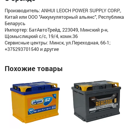
Производитель: ANHUI LEOCH POWER SUPPLY CORP.,
Китай или ООО "Аккумуляторный альянс", Республика
Беларусь
Импортер: БатАвтоТрейд, 223049, Минский р-н,
Щомыслицкий с/с, 19/4, комн.36
Сервисные центры: Минск, ул.Переходная, 66-1;
+375293701540 и другие
Похожие товары
Ак
(6
(4
Ём
По
Пу
24
2