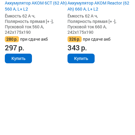
2
Аккумулятор AKOM 6СТ (62 Ah)
Аккумулятор AKOM Reactor (62
560 А, L+ L2
Ah) 660 А, L+ L2
Ёмкость 62 А·ч,
Ёмкость 62 А·ч,
Полярность прямая [+ -],
Полярность прямая [+ -],
Пусковой ток 560 А,
Пусковой ток 660 А,
242x175x190
242x175x190
280
р.
при сдаче акб
326
р.
при сдаче акб
297
р.
343
р.
Купить
Купить