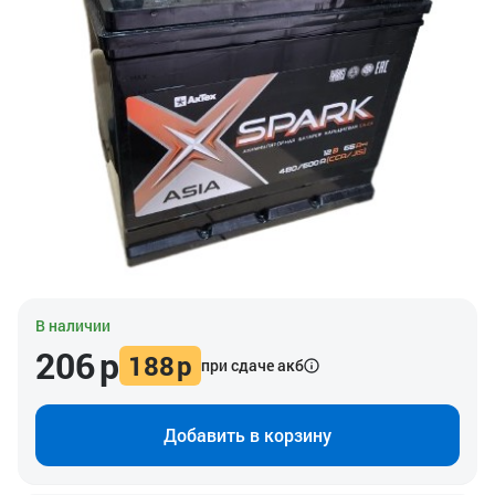
В наличии
206
р
188
р
при сдаче акб
Добавить в корзину