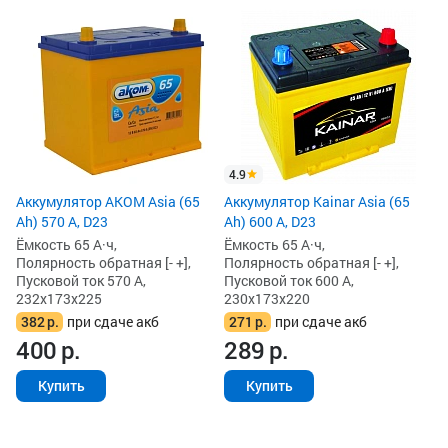
Ак
VL
Ём
По
Пу
23
3
3
4.9
Аккумулятор AKOM Asia (65
Аккумулятор Kainar Asia (65
Ah) 570 А, D23
Ah) 600 А, D23
Ёмкость 65 А·ч,
Ёмкость 65 А·ч,
Полярность обратная [- +],
Полярность обратная [- +],
Пусковой ток 570 А,
Пусковой ток 600 А,
232x173x225
230x173x220
382
р.
при сдаче акб
271
р.
при сдаче акб
400
р.
289
р.
Купить
Купить