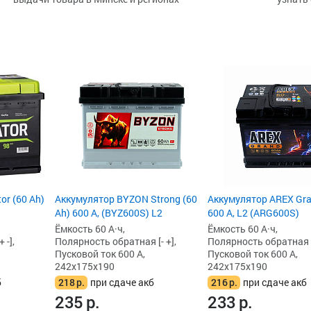
or (60 Ah)
Аккумулятор BYZON Strong (60
Аккумулятор AREX Gra
Ah) 600 А, (BYZ600S) L2
600 А, L2 (ARG600S)
Ёмкость 60 А·ч,
Ёмкость 60 А·ч,
 -],
Полярность обратная [- +],
Полярность обратная [-
Пусковой ток 600 А,
Пусковой ток 600 А,
242x175x190
242x175x190
б
218
р.
при сдаче акб
216
р.
при сдаче акб
235
р.
233
р.