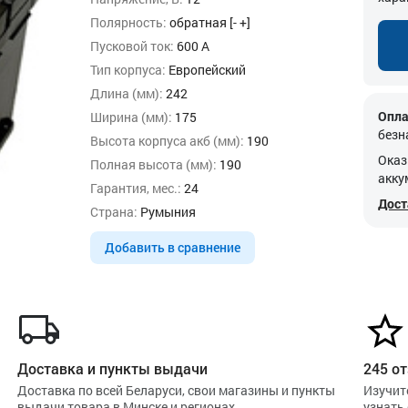
Полярность:
обратная [- +]
Пусковой ток:
600 А
Тип корпуса:
Европейский
Длина (мм):
242
Опла
Ширина (мм):
175
безн
Высота корпуса акб (мм):
190
Оказ
Полная высота (мм):
190
акку
Гарантия, мес.:
24
Дост
Страна:
Румыния
Добавить в сравнение
Доставка и пункты выдачи
245 от
Доставка по всей Беларуси, свои магазины и пункты
Изучит
выдачи товара в Минске и регионах
узнать