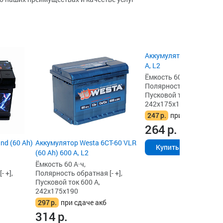
Аккумулятор GECTOR (6
А, L2
Ёмкость 60 А·ч,
Полярность обратная [- 
Пусковой ток 600 А,
242x175x190
247
р.
при сдаче акб
264
р.
nd (60 Ah)
Аккумулятор Westa 6СТ-60 VLR
Купить
(60 Ah) 600 А, L2
Ёмкость 60 А·ч,
 +],
Полярность обратная [- +],
Пусковой ток 600 А,
242x175x190
297
р.
при сдаче акб
314
р.