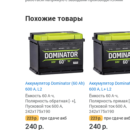
Похожие товары
Аккумулятор Dominator (60 Ah)
Аккумулятор Dominat
600 А, L2
600 А, L+ L2
Ёмкость 60 А·ч,
Ёмкость 60 А·ч,
Полярность обратная [- +],
Полярность прямая [+
Пусковой ток 600 А,
Пусковой ток 600 А,
242x175x190
242x175x190
223
р.
при сдаче акб
223
р.
при сдаче ак
240
р.
240
р.