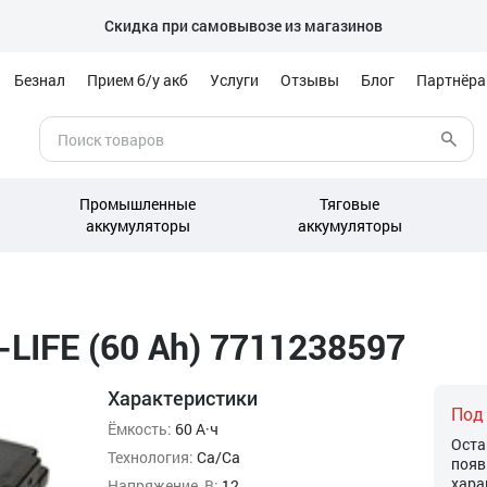
Скидка при самовывозе из магазинов
Безнал
Прием б/у акб
Услуги
Отзывы
Блог
Партнёр
Промышленные
Тяговые
аккумуляторы
аккумуляторы
-LIFE (60 Ah) 7711238597
Характеристики
Под
Ёмкость:
60 А·ч
Оста
Технология:
Ca/Ca
появ
хара
Напряжение, В:
12