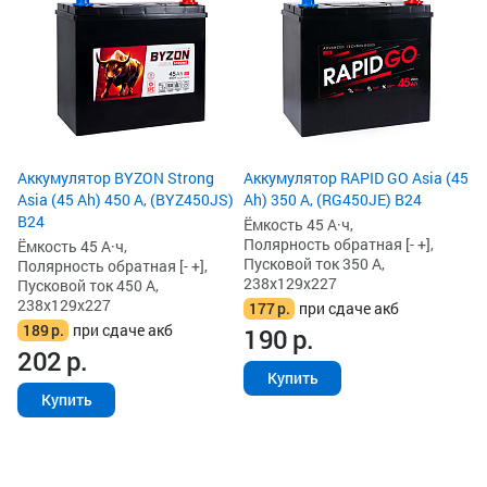
(4
Ём
По
Пу
20
1
1
Аккумулятор BYZON Strong
Аккумулятор RAPID GO Asia (45
Asia (45 Ah) 450 А, (BYZ450JS)
Ah) 350 А, (RG450JE) B24
B24
Ёмкость 45 А·ч,
Полярность обратная [- +],
Ёмкость 45 А·ч,
Пусковой ток 350 А,
Полярность обратная [- +],
238x129x227
Пусковой ток 450 А,
238x129x227
177
р.
при сдаче акб
189
р.
при сдаче акб
190
р.
202
р.
Купить
Купить