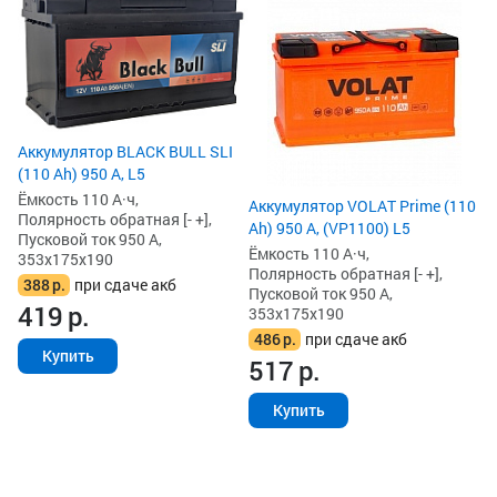
Ак
Ah
Ём
По
Пу
35
4
Аккумулятор BLACK BULL SLI
5
(110 Ah) 950 А, L5
Ёмкость 110 А·ч,
Аккумулятор VOLAT Prime (110
Полярность обратная [- +],
Ah) 950 А, (VP1100) L5
Пусковой ток 950 А,
Ёмкость 110 А·ч,
353x175x190
Полярность обратная [- +],
388
р.
при сдаче акб
Пусковой ток 950 А,
419
р.
353x175x190
486
р.
при сдаче акб
Купить
517
р.
Купить