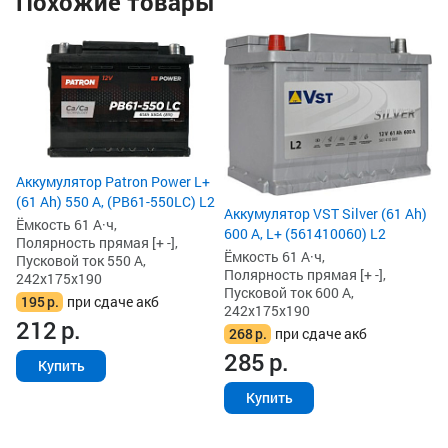
Похожие товары
Аккумулятор Patron Power L+
(61 Ah) 550 А, (PB61-550LC) L2
Аккумулятор VST Silver (61 Ah)
Ёмкость 61 А·ч,
600 А, L+ (561410060) L2
Полярность прямая [+ -],
Ёмкость 61 А·ч,
Пусковой ток 550 А,
Полярность прямая [+ -],
242x175x190
Пусковой ток 600 А,
195
р.
при сдаче акб
242x175x190
212
р.
268
р.
при сдаче акб
285
р.
Купить
Купить