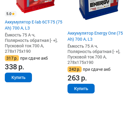
Пу
27
5.0
2
Аккумулятор E-lab 6СТ-75 (75
2
Ah) 700 А, L3
Аккумулятор Energy One (75
Ёмкость 75 А·ч,
Ah) 700 А, L3
Полярность обратная [- +],
Пусковой ток 700 А,
Ёмкость 75 А·ч,
278x175x190
Полярность обратная [- +],
Пусковой ток 700 А,
317
р.
при сдаче акб
278x175x190
338
р.
242
р.
при сдаче акб
263
р.
Купить
Купить