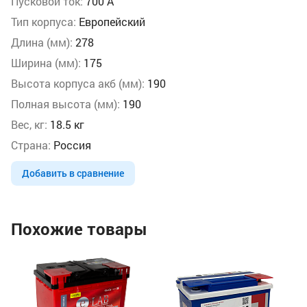
Пусковой ток:
700 А
Тип корпуса:
Европейский
Длина (мм):
278
Ширина (мм):
175
Высота корпуса акб (мм):
190
Полная высота (мм):
190
Вес, кг:
18.5 кг
Страна:
Россия
Добавить в сравнение
Похожие товары
Ак
Ah
Ём
По