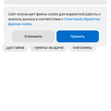
Telegram
Cайт использует файлы cookie для корректной работы и
анализа данных в соответствии с
Политикой обработки
файлов cookie
.
info@akkamulik.by
Отклонить
Принять
Доставка
Пункты выдачи
Магазины
Оплата
Безналичный расчет
Прием б/у акб
Информация
Отзывы
Контакты
© 2026. ООО «Аккамулик». 220056, Беларусь, г. Минск,
пр. Независимости, д.199.
УНП 192748524. Зарегистрирован в торговом реестре
№ 369712 от 01.03.2017