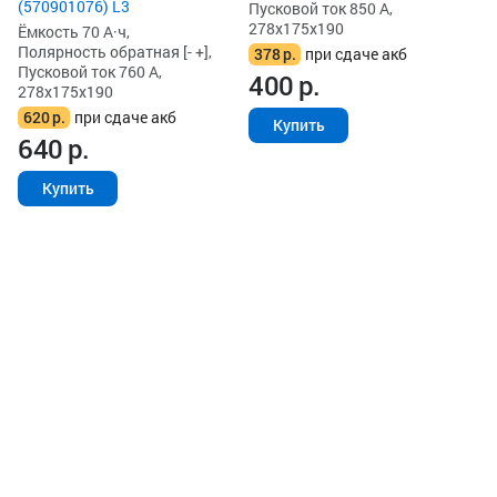
(570901076) L3
Пусковой ток 850 А,
278x175x190
Ёмкость 70 А·ч,
Полярность обратная [- +],
378
р.
при сдаче акб
Пусковой ток 760 А,
400
р.
278x175x190
620
р.
при сдаче акб
Купить
640
р.
Купить