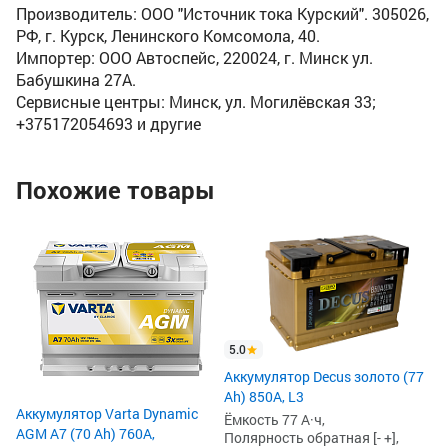
Производитель: ООО "Источник тока Курский". 305026,
РФ, г. Курск, Ленинского Комсомола, 40.
Импортер: ООО Автоспейс, 220024, г. Минск ул.
Бабушкина 27А.
Сервисные центры: Минск, ул. Могилёвская 33;
+375172054693 и другие
Похожие товары
4
Ак
(7
L3
Ём
По
Пу
5.0
27
Аккумулятор Decus золото (77
5
Ah) 850А, L3
5
Аккумулятор Varta Dynamic
Ёмкость 77 А·ч,
AGM A7 (70 Ah) 760A,
Полярность обратная [- +],