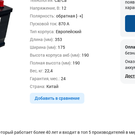
Технология:
Ca/Ca
появ
хара
Напряжение, В:
12
Полярность:
обратная [- +]
Пусковой ток:
870 А
Тип корпуса:
Европейский
Длина (мм):
353
Опла
Ширина (мм):
175
безн
Высота корпуса акб (мм):
190
Оказ
Полная высота (мм):
190
акку
Вес, кг:
22,4
Дост
Гарантия, мес.:
24
Страна:
Китай
Добавить в сравнение
торый работает более 40 лет и входит в топ 5 производителей в ми