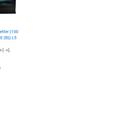
tter (100
Е (B)) L5
[- +],
б