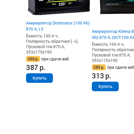
Аккумулятор Dominator (100 Ah)
870 А, L5
Аккумулятор Klema Be
Ёмкость 100 А·ч,
Ah) 870 А, (6СТ-100 Аз
Полярность обратная [- +],
Ёмкость 100 А·ч,
Пусковой ток 870 А,
Полярность обратная 
353x175x190
Пусковой ток 870 А,
359
р.
при сдаче акб
353x175x190
387
р.
285
р.
при сдаче ак
313
р.
Купить
Купить