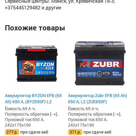
Сервисные центры: Минск, ул. Кривичская 18-3;
+375445129482 и другие
Похожие товары
Ак
Ah
Ём
По
Пу
24
3
3
Аккумулятор BYZON EFB (65
Аккумулятор Zubr EFB (65 Ah)
Ah) 650 А, (BYZ650F) L2
650 А, L2 (ZUE650F)
Ёмкость 65 А·ч,
Ёмкость 65 А·ч,
Полярность обратная [- +],
Полярность обратная [- +],
Пусковой ток 650 А,
Пусковой ток 650 А,
242x175x190
242x175x190
277
р.
при сдаче акб
371
р.
при сдаче акб