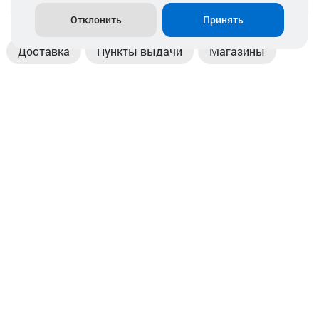
Отклонить
Принять
Доставка
Пункты выдачи
Магазины
Оплата
Безналичный расчет
Прием б/у акб
Информация
Отзывы
Контакты
© 2026. ООО «Аккамулик». 220056, Беларусь, г. Минск,
пр. Независимости, д.199.
УНП 192748524. Зарегистрирован в торговом реестре
№ 369712 от 01.03.2017