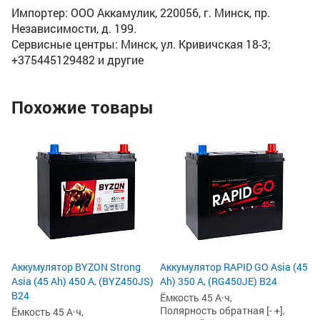
Импортер: ООО Аккамулик, 220056, г. Минск, пр.
Независимости, д. 199.
Сервисные центры: Минск, ул. Кривичская 18-3;
+375445129482 и другие
Похожие товары
Ак
(4
Ём
По
Пу
23
1
1
Аккумулятор BYZON Strong
Аккумулятор RAPID GO Asia (45
Asia (45 Ah) 450 А, (BYZ450JS)
Ah) 350 А, (RG450JE) B24
B24
Ёмкость 45 А·ч,
Полярность обратная [- +],
Ёмкость 45 А·ч,