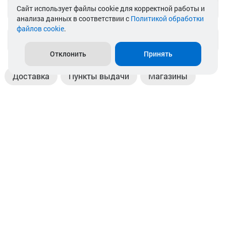
Telegram
Cайт использует файлы cookie для корректной работы и
анализа данных в соответствии с
Политикой обработки
файлов cookie
.
info@akkamulik.by
Отклонить
Принять
Доставка
Пункты выдачи
Магазины
Оплата
Безналичный расчет
Прием б/у акб
Информация
Отзывы
Контакты
© 2026. ООО «Аккамулик». 220056, Беларусь, г. Минск,
пр. Независимости, д.199.
УНП 192748524. Зарегистрирован в торговом реестре
№ 369712 от 01.03.2017