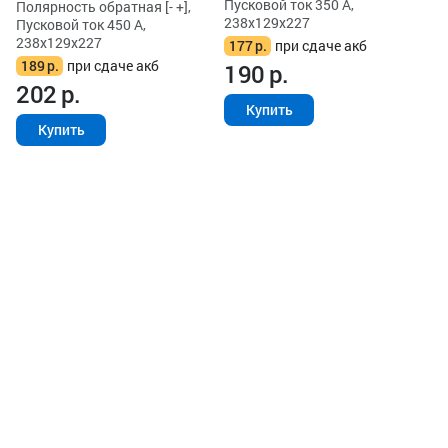
Пусковой ток 350 А,
Полярность обратная [- +],
238x129x227
Пусковой ток 450 А,
238x129x227
177
р.
при сдаче акб
189
р.
при сдаче акб
190
р.
202
р.
Купить
Купить