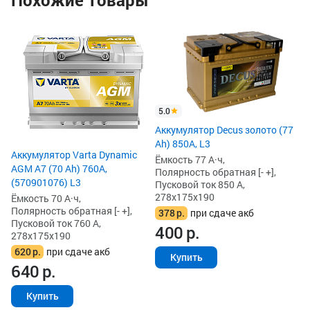
Похожие товары
4
Ак
(7
L3
Ём
По
Пу
5.0
27
Аккумулятор Decus золото (77
5
Ah) 850А, L3
5
Аккумулятор Varta Dynamic
Ёмкость 77 А·ч,
AGM A7 (70 Ah) 760A,
Полярность обратная [- +],
(570901076) L3
Пусковой ток 850 А,
278x175x190
Ёмкость 70 А·ч,
Полярность обратная [- +],
378
р.
при сдаче акб
Пусковой ток 760 А,
400
р.
278x175x190
620
р.
при сдаче акб
Купить
640
р.
Купить