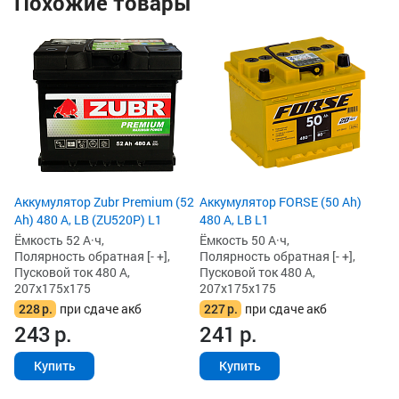
Похожие товары
Ак
(5
Ём
По
Пу
20
2
2
Аккумулятор Zubr Premium (52
Аккумулятор FORSE (50 Ah)
Ah) 480 А, LB (ZU520P) L1
480 А, LB L1
Ёмкость 52 А·ч,
Ёмкость 50 А·ч,
Полярность обратная [- +],
Полярность обратная [- +],
Пусковой ток 480 А,
Пусковой ток 480 А,
207x175x175
207x175x175
228
р.
при сдаче акб
227
р.
при сдаче акб
243
р.
241
р.
Купить
Купить