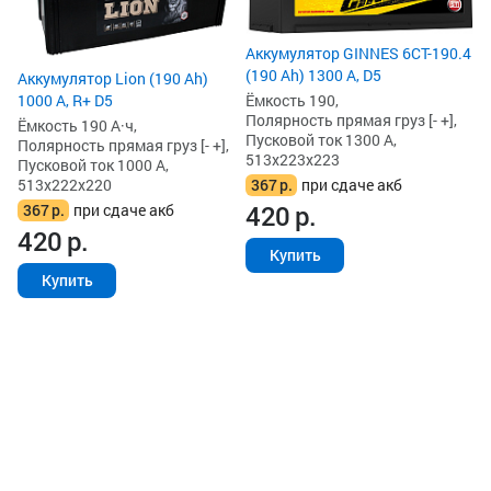
По
Пу
51
Аккумулятор GINNES 6СТ-190.4
6
(190 Ah) 1300 А, D5
Аккумулятор Lion (190 Ah)
7
Ёмкость 190,
1000 А, R+ D5
Полярность прямая груз [- +],
Ёмкость 190 А·ч,
Пусковой ток 1300 А,
Полярность прямая груз [- +],
513x223x223
Пусковой ток 1000 А,
367
р.
при сдаче акб
513x222x220
420
р.
367
р.
при сдаче акб
420
р.
Купить
Купить