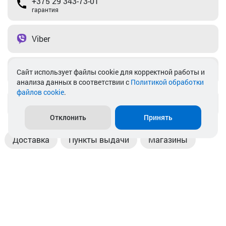
+375 29 343-73-01
гарантия
Viber
Telegram
Cайт использует файлы cookie для корректной работы и
анализа данных в соответствии с
Политикой обработки
файлов cookie
.
info@akkamulik.by
Отклонить
Принять
Доставка
Пункты выдачи
Магазины
Оплата
Безналичный расчет
Прием б/у акб
Информация
Отзывы
Контакты