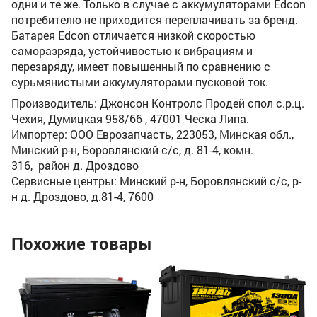
одни и те же. Только в случае с аккумуляторами Edcon
потребителю не приходится переплачивать за бренд.
Батарея Edcon отличается низкой скоростью
саморазряда, устойчивостью к вибрациям и
перезаряду, имеет повышенный по сравнению с
сурьмянистыми аккумуляторами пусковой ток.
Производитель: Джонсон Контролс Продей спол с.р.ц.
Чехия, Думицкая 958/66 , 47001 Ческа Липа.
Импортер: ООО Еврозапчасть, 223053, Минская обл.,
Минский р-н, Боровлянский с/с, д. 81-4, комн.
316, район д. Дроздово
Сервисные центры: Минский р-н, Боровлянский с/с, р-
н д. Дроздово, д.81-4, 7600
Похожие товары
5
Ак
Ah
Ём