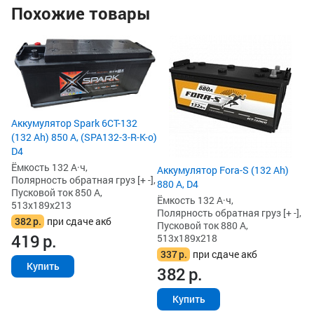
службы. И при эт
Похожие товары
можно и за год п
достаточно пару 
сильно, а с технол
Ак
переживет легко и
88
прошло более год
Ём
проверки перед 
По
Поставил на зар
Пу
автоматического
51
устройства. Заря
Аккумулятор Spark 6СТ-132
После того как п
3
(132 Ah) 850 А, (SPA132-3-R-K-o)
в квартире нескол
4
D4
плотность электро
а также уровень э
Ёмкость 132 А·ч,
Аккумулятор Fora-S (132 Ah)
норме. Состояние
Полярность обратная груз [+ -],
880 А, D4
аккумулятора.
Пусковой ток 850 А,
Ёмкость 132 А·ч,
513x189x213
Полярность обратная груз [+ -],
382
р.
при сдаче акб
Пусковой ток 880 А,
419
р.
513x189x218
337
р.
при сдаче акб
Купить
382
р.
Купить