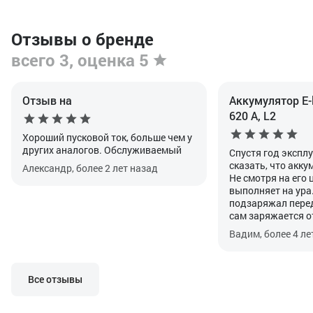
Отзывы о бренде
всего 3, оценка 5
Отзыв на
Аккумулятор E-l
620 А, L2
Хороший пусковой ток, больше чем у
других аналогов. Обслуживаемый
Спустя год эксплу
сказать, что акк
Александр, более 2 лет назад
Не смотря на его 
выполняет на ура
подзаряжал перед
сам заряжается о
длительной поезд
Вадим, более 4 ле
на морозе помедл
обычные. С кажд
аккумуляторы об
теряют по 10 проц
Все отзывы
технологией Efb, 
уже существенно 