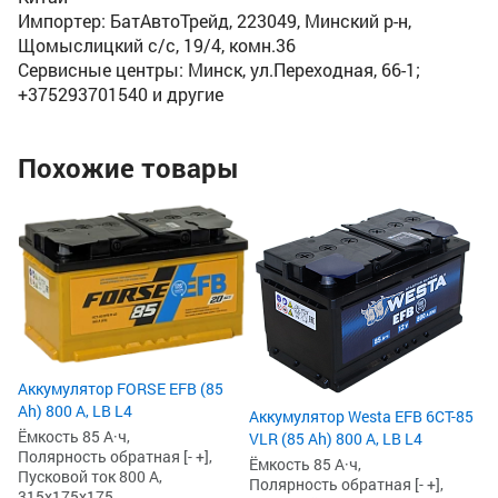
Импортер: БатАвтоТрейд, 223049, Минский р-н,
Щомыслицкий с/с, 19/4, комн.36
Сервисные центры: Минск, ул.Переходная, 66-1;
+375293701540 и другие
Похожие товары
х
Ак
(7
Ём
По
Пу
31
4
4
Аккумулятор FORSE EFB (85
Ah) 800 А, LB L4
Аккумулятор Westa EFB 6СТ-85
Ёмкость 85 А·ч,
VLR (85 Ah) 800 А, LB L4
Полярность обратная [- +],
Ёмкость 85 А·ч,
Пусковой ток 800 А,
Полярность обратная [- +],
315x175x175