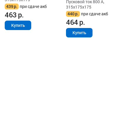
Пусковой ток 800 А,
439
р.
при сдаче акб
315x175x175
463
р.
440
р.
при сдаче акб
464
р.
Купить
Купить