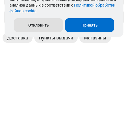
анализа данных в соответствии с
Политикой обработки
файлов cookie
.
info@akkamulik.by
Отклонить
Принять
Доставка
Пункты выдачи
Магазины
Оплата
Безналичный расчет
Прием б/у акб
Информация
Отзывы
Контакты
© 2026. ООО «Аккамулик». 220056, Беларусь, г. Минск,
пр. Независимости, д.199.
УНП 192748524. Зарегистрирован в торговом реестре
№ 369712 от 01.03.2017