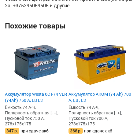
2а; +375295059505 и другие
Похожие товары
Ак
(7
Ём
По
Пу
27
2
3
Аккумулятор Westa 6СТ-74 VLR
Аккумулятор AKOM (74 Ah) 700
(74Ah) 750 А, LB L3
А, LB , L3
Ёмкость 74 А·ч,
Ёмкость 74 А·ч,
Полярность обратная [- +],
Полярность обратная [- +],
Пусковой ток 750 А,
Пусковой ток 700 А,
278x175x175
278x175x175
347
р.
при сдаче акб
368
р.
при сдаче акб