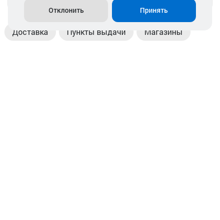
Отклонить
Принять
Доставка
Пункты выдачи
Магазины
Оплата
Безналичный расчет
Прием б/у акб
Информация
Отзывы
Контакты
© 2026. ООО «Аккамулик». 220056, Беларусь, г. Минск,
пр. Независимости, д.199.
УНП 192748524. Зарегистрирован в торговом реестре
№ 369712 от 01.03.2017