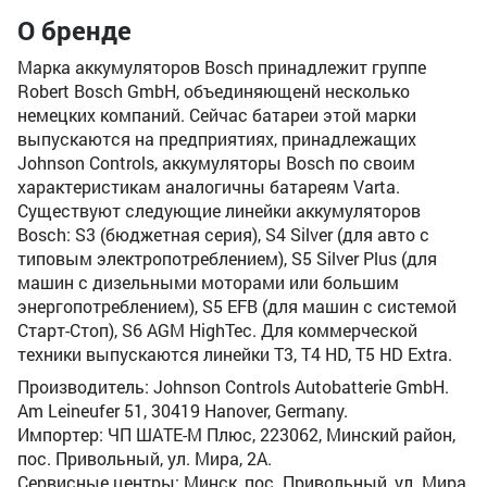
О бренде
Марка аккумуляторов Bosch принадлежит группе
Robert Bosch GmbH, объединяющенй несколько
немецких компаний. Сейчас батареи этой марки
выпускаются на предприятиях, принадлежащих
Johnson Controls, аккумуляторы Bosch по своим
характеристикам аналогичны батареям Varta.
Существуют следующие линейки аккумуляторов
Bosch: S3 (бюджетная серия), S4 Silver (для авто с
типовым электропотреблением), S5 Silver Plus (для
машин с дизельными моторами или большим
энергопотреблением), S5 EFB (для машин с системой
Старт-Стоп), S6 AGM HighTec. Для коммерческой
техники выпускаются линейки T3, T4 HD, T5 HD Extra.
Производитель: Johnson Controls Autobatterie GmbH.
Am Leineufer 51, 30419 Hanover, Germany.
Импортер: ЧП ШАТЕ-М Плюс, 223062, Минский район,
пос. Привольный, ул. Мира, 2А.
Сервисные центры: Минск, пос. Привольный, ул. Мира,