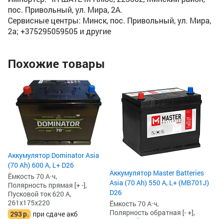
пос. Привольный, ул. Мира, 2А.
Сервисные центры: Минск, пос. Привольный, ул. Мира,
2а; +375295059505 и другие
Похожие товары
Ак
Ah
Ём
По
Пу
26
2
Аккумулятор Dominator Asia
2
(70 Ah) 600 А, L+ D26
Аккумулятор Master Batteries
Ёмкость 70 А·ч,
Asia (70 Ah) 550 А, L+ (MB701J)
Полярность прямая [+ -],
D26
Пусковой ток 620 А,
261x175x220
Ёмкость 70 А·ч,
Полярность обратная [- +],
293
р.
при сдаче акб