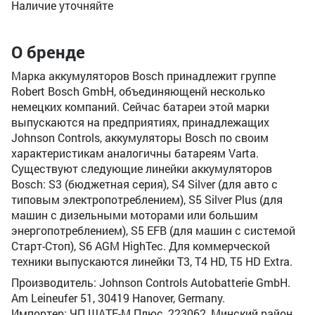
Наличие уточняйте
О бренде
Марка аккумуляторов Bosch принадлежит группе
Robert Bosch GmbH, объединяющенй несколько
немецких компаний. Сейчас батареи этой марки
выпускаются на предприятиях, принадлежащих
Johnson Controls, аккумуляторы Bosch по своим
характеристикам аналогичны батареям Varta.
Существуют следующие линейки аккумуляторов
Bosch: S3 (бюджетная серия), S4 Silver (для авто с
типовым электропотреблением), S5 Silver Plus (для
машин с дизельными моторами или большим
энергопотреблением), S5 EFB (для машин с системой
Старт-Стоп), S6 AGM HighTec. Для коммерческой
техники выпускаются линейки T3, T4 HD, T5 HD Extra.
Производитель: Johnson Controls Autobatterie GmbH.
Am Leineufer 51, 30419 Hanover, Germany.
Импортер: ЧП ШАТЕ-М Плюс, 223062, Минский район,