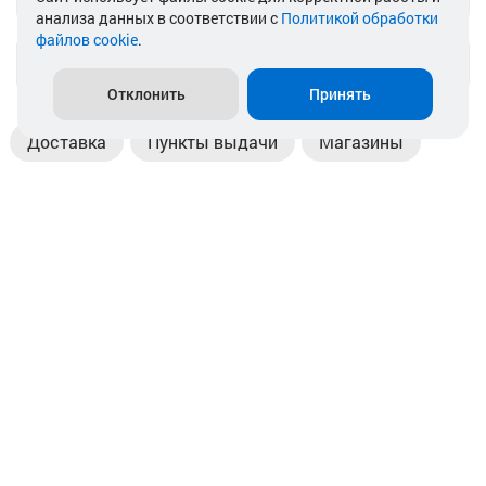
анализа данных в соответствии с
Политикой обработки
файлов cookie
.
info@akkamulik.by
Отклонить
Принять
Доставка
Пункты выдачи
Магазины
Оплата
Безналичный расчет
Прием б/у акб
Информация
Отзывы
Контакты
© 2026. ООО «Аккамулик». 220056, Беларусь, г. Минск,
пр. Независимости, д.199.
УНП 192748524. Зарегистрирован в торговом реестре
№ 369712 от 01.03.2017