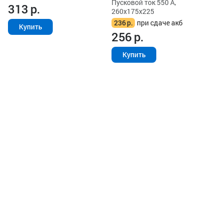
Пусковой ток 550 А,
313
р.
260x175x225
236
р.
при сдаче акб
Купить
256
р.
Купить