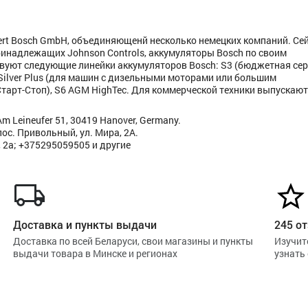
ert Bosch GmbH, объединяющенй несколько немецких компаний. Се
ринадлежащих Johnson Controls, аккумуляторы Bosch по своим
вуют следующие линейки аккумуляторов Bosch: S3 (бюджетная сер
 Silver Plus (для машин с дизельными моторами или большим
Старт-Стоп), S6 AGM HighTec. Для коммерческой техники выпускаю
m Leineufer 51, 30419 Hanover, Germany.
ос. Привольный, ул. Мира, 2А.
 2а; +375295059505 и другие
Доставка и пункты выдачи
245 от
Доставка по всей Беларуси, свои магазины и пункты
Изучит
выдачи товара в Минске и регионах
узнать