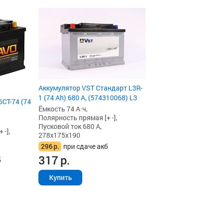
Аккумулятор VST Стандарт L3R-
1 (74 Ah) 680 А, (574310068) L3
CT-74 (74
Ёмкость 74 А·ч,
Полярность прямая [+ -],
Пусковой ток 680 А,
 -],
278x175x190
296
р.
при сдаче акб
317
р.
б
Купить