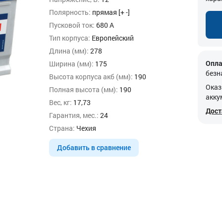
Полярность:
прямая [+ -]
Пусковой ток:
680 А
Тип корпуса:
Европейский
Длина (мм):
278
Опла
Ширина (мм):
175
безн
Высота корпуса акб (мм):
190
Оказ
Полная высота (мм):
190
акку
Вес, кг:
17,73
Дост
Гарантия, мес.:
24
Страна:
Чехия
Добавить в сравнение