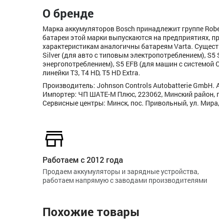
О бренде
Марка аккумуляторов Bosch принадлежит группе Rob
батареи этой марки выпускаются на предприятиях, п
характеристикам аналогичны батареям Varta. Сущест
Silver (для авто с типовым электропотреблением), S5
энергопотреблением), S5 EFB (для машин с системой 
линейки T3, T4 HD, T5 HD Extra.
Производитель: Johnson Controls Autobatterie GmbH. A
Импортер: ЧП ШАТЕ-М Плюс, 223062, Минский район, п
Сервисные центры: Минск, пос. Привольный, ул. Мира,
Работаем с 2012 года
Продаем аккумуляторы и зарядные устройства,
работаем напрямую с заводами производителями
Похожие товары