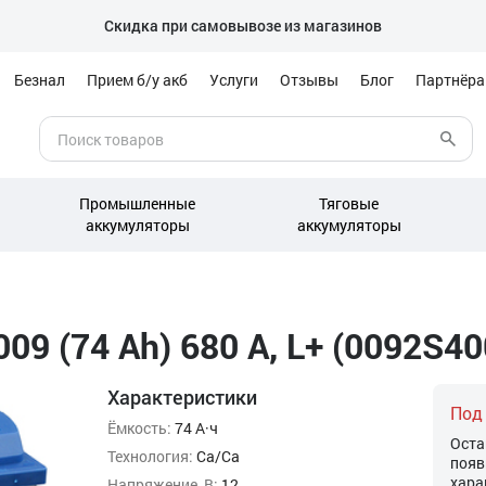
Скидка при самовывозе из магазинов
Безнал
Прием б/у акб
Услуги
Отзывы
Блог
Партнёр
Промышленные
Тяговые
аккумуляторы
аккумуляторы
09 (74 Ah) 680 А, L+ (0092S40
Характеристики
Под
Ёмкость:
74 А·ч
Оста
Технология:
Ca/Ca
появ
хара
Напряжение, В:
12