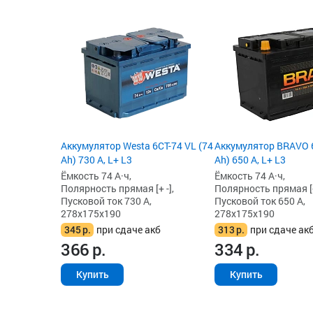
Аккумулятор Westa 6СТ-74 VL (74
Аккумулятор BRAVO 6
Ah) 730 А, L+ L3
Ah) 650 А, L+ L3
Ёмкость 74 А·ч,
Ёмкость 74 А·ч,
Полярность прямая [+ -],
Полярность прямая [+
Пусковой ток 730 А,
Пусковой ток 650 А,
278x175x190
278x175x190
345
р.
при сдаче акб
313
р.
при сдаче ак
366
р.
334
р.
Купить
Купить