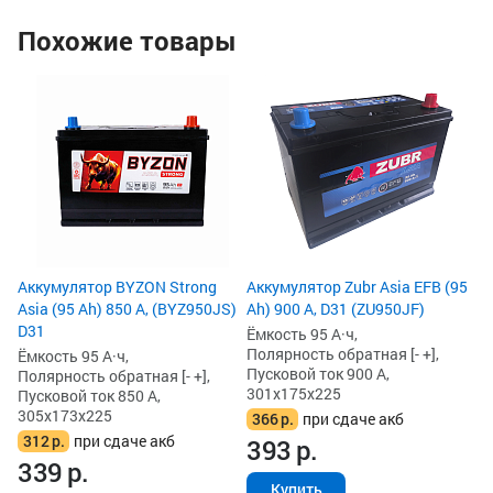
Похожие товары
Ак
As
(B
Ём
По
Пу
30
3
3
Аккумулятор BYZON Strong
Аккумулятор Zubr Asia EFB (95
Asia (95 Ah) 850 А, (BYZ950JS)
Ah) 900 А, D31 (ZU950JF)
D31
Ёмкость 95 А·ч,
Полярность обратная [- +],
Ёмкость 95 А·ч,
Пусковой ток 900 А,
Полярность обратная [- +],
301x175x225
Пусковой ток 850 А,
305x173x225
366
р.
при сдаче акб
312
р.
при сдаче акб
393
р.
339
р.
Купить