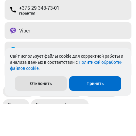
+375 29 343-73-01
гарантия
Viber
Telegram
Cайт использует файлы cookie для корректной работы и
анализа данных в соответствии с
Политикой обработки
файлов cookie
.
info@akkamulik.by
Отклонить
Принять
Доставка
Пункты выдачи
Магазины
Оплата
Безналичный расчет
Прием б/у акб
Информация
Отзывы
Контакты