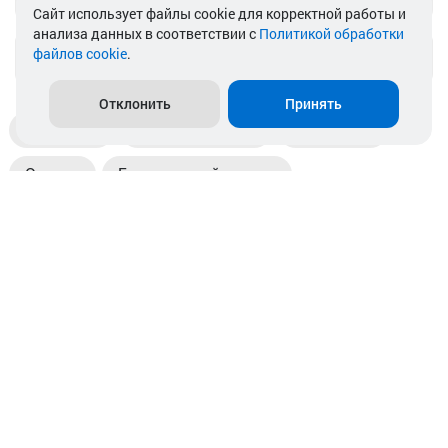
Cайт использует файлы cookie для корректной работы и
анализа данных в соответствии с
Политикой обработки
файлов cookie
.
info@akkamulik.by
Отклонить
Принять
Доставка
Пункты выдачи
Магазины
Оплата
Безналичный расчет
Прием б/у акб
Информация
Отзывы
Контакты
© 2026. ООО «Аккамулик». 220056, Беларусь, г. Минск,
пр. Независимости, д.199.
УНП 192748524. Зарегистрирован в торговом реестре
№ 369712 от 01.03.2017