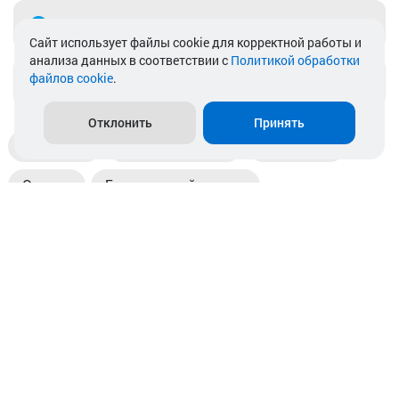
Telegram
Cайт использует файлы cookie для корректной работы и
анализа данных в соответствии с
Политикой обработки
файлов cookie
.
info@akkamulik.by
Отклонить
Принять
Доставка
Пункты выдачи
Магазины
Оплата
Безналичный расчет
Прием б/у акб
Информация
Отзывы
Контакты
© 2026. ООО «Аккамулик». 220056, Беларусь, г. Минск,
пр. Независимости, д.199.
УНП 192748524. Зарегистрирован в торговом реестре
№ 369712 от 01.03.2017