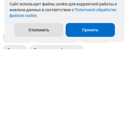
Cайт использует файлы cookie для корректной работы и
анализа данных в соответствии с
Политикой обработки
файлов cookie
.
info@akkamulik.by
Отклонить
Принять
Доставка
Пункты выдачи
Магазины
Оплата
Безналичный расчет
Прием б/у акб
Информация
Отзывы
Контакты
© 2026. ООО «Аккамулик». 220056, Беларусь, г. Минск,
пр. Независимости, д.199.
УНП 192748524. Зарегистрирован в торговом реестре
№ 369712 от 01.03.2017